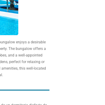
bungalow enjoys a desirable
perty.
The bungalow offers a
robes, and a well-appointed
ns, perfect for relaxing or
 amenities, this well-located
l.