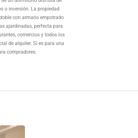
de un dormitorio disfruta de
es o inversión.
La propiedad
 doble con armario empotrado
nas ajardinadas, perfecta para
aurantes, comercios y todos los
al de alquiler.
Si es para una
para compradores.