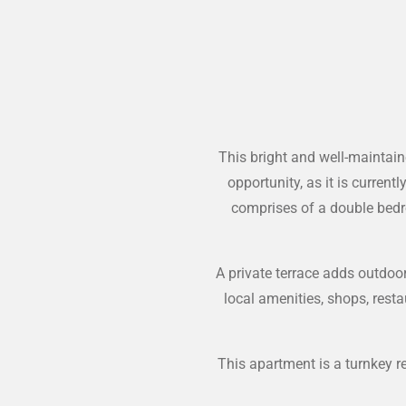
This bright and well-maintai
opportunity, as it is curre
comprises of a double bedr
A private terrace adds outdoor
local amenities, shops, resta
This apartment is a turnkey r