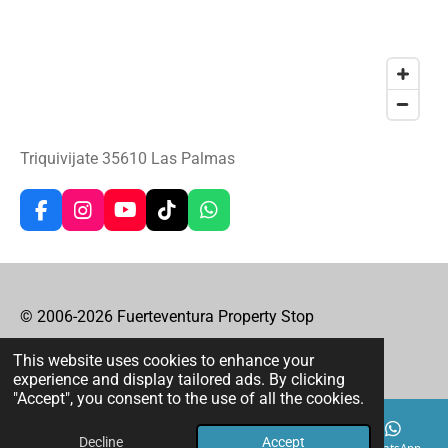
Triquivijate 3
5610 Las Palmas
F
I
Y
T
W
a
n
o
i
h
c
s
u
k
a
e
t
T
T
t
b
a
u
o
s
o
g
b
k
A
© 2006-2026 Fuerteventura Property Stop
o
r
e
p
Powered by
Webador
k
a
p
This website uses cookies to enhance your
m
experience and display tailored ads. By clicking
"Accept", you consent to the use of all the cookies.
Decline
Accept
Email
Phone
Map
Facebook
WhatsApp